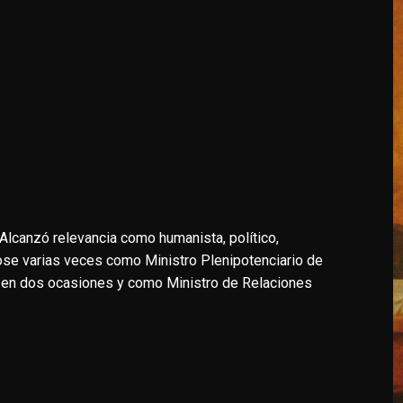
Alcanzó relevancia como humanista, político,
ose varias veces como Ministro Plenipotenciario de
 en dos ocasiones y como Ministro de Relaciones