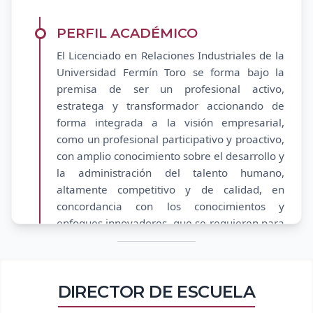
PERFIL ACADÉMICO
El Licenciado en Relaciones Industriales de la
Universidad Fermín Toro se forma bajo la
premisa de ser un profesional activo,
estratega y transformador accionando de
forma integrada a la visión empresarial,
como un profesional participativo y proactivo,
con amplio conocimiento sobre el desarrollo y
la administración del talento humano,
altamente competitivo y de calidad, en
concordancia con los conocimientos y
enfoques innovadores, que se requieren para
cumplir con las funciones inherentes al área,
a fin de resaltar con planes de estudio
actualizados, una posición relevante como
DIRECTOR DE ESCUELA
profesión de vanguardia. Todo ello en un
marco de equidad con una actitud