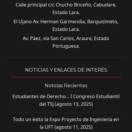
Calle principal c/c Chucho Briceño, Cabudare,
humanos relacionados con el ingreso del
trabajador para que todos los puestos
Estado Lara.
sean cubiertos por personal idóneo, de
El Ujano Av. Herman Garmendia, Barquisimeto,
acuerdo a las especificaciones de cada
Estado Lara.
área y a una adecuada planeación de
Av. Páez, vía San Carlos, Araure, Estado
recursos humanos.
Portuguesa.
Diseñar e implementar las técnicas y
procesos de Administración de Recursos
Humanos para contribuir a la
NOTICIAS Y ENLACES DE INTERÉS
permanencia del trabajador tanto en el
sector privado como público.
Noticias Recientes
Aplicar los principios de Administración
de Recursos Humanos para que, al
Estudiantes de Derecho... I Congreso Estudiantil
finalizar el vínculo laboral, tanto la
del TSJ (agosto 13, 2025)
organización como el trabajador,
finiquiten su relación cumpliendo con las
Todo un éxito la Expo Proyecto de Ingeniería en
disposiciones legales que a ambos les
la UFT (agosto 11, 2025)
corresponde.