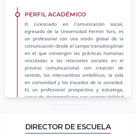
PERFIL ACADÉMICO
El Licenciado en Comunicación social,
egresado de la Universidad Fermín Toro, es
un profesional con una visión global de la
comunicación desde el campo transdisciplinar
en el que convergen las prácticas humanas
vinculadas a las relaciones sociales en el
proceso comunicacional con creación de
sentido, los intercambios simbólicos, la vida
en comunidad y los trazados de la sociedad.
Es un profesional prospectivo y estratega,
capaz de desempeñarse con responsabilidad
social en contextos multilaterales y
globalizados. Está dotado de criterios éticos,
capacidad investigativa, analítica, con sentido
DIRECTOR DE ESCUELA
crítico y comprometido con los valores. Aplica
conocimientos desde varias disciplinas en