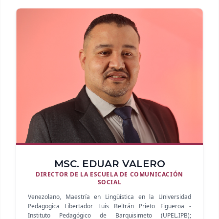
diferentes situaciones que requieran su
ejercicio profesional, siendo competente para
ejercer con un juicio crítico, autónomo,
emprendedor y responsable, con capacidad
para intervenir y gestionar productos y
servicios comunicacionales, siempre al
amparo de la identidad cultural, el respeto, la
libertad, el derecho a la información y la
primacía del bien común sobre el interés
particular, con base en un pensamiento
Humanista y Holo competente.
PERFIL LABORAL
MSC. EDUAR VALERO
Puede desempeñarse profesionalmente en
DIRECTOR DE LA ESCUELA DE COMUNICACIÓN
todos los medios de comunicación social,
SOCIAL
tales como diarios, revistas, radio, cine,
Venezolano, Maestría en Lingüística en la Universidad
televisión y medios digitales. También está
Pedagogica Libertador Luis Beltrán Prieto Figueroa -
Instituto Pedagógico de Barquisimeto (UPEL.IPB);
capacitado para ejercer en los campos de las