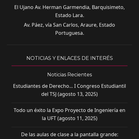
Ser promotor y mediador de procesos
El Ujano Av. Herman Garmendia, Barquisimeto,
comunicacionales plurales y diversos.
Estado Lara.
Planificar, producir y evaluar productos
Av. Páez, vía San Carlos, Araure, Estado
comunicacionales a partir de
comunicativas de los principales medios.
Portuguesa.
Atender demandas específicas en
comunicación e información de planificar
el uso de la comunicación, definiendo
NOTICIAS Y ENLACES DE INTERÉS
formas de expresión y formatos en los
que se usarán los medios o cualquier
Noticias Recientes
otro tipo de comunicación social.
Estudiantes de Derecho... I Congreso Estudiantil
Concebir usos múltiples y creativos de
del TSJ (agosto 13, 2025)
medios y tecnologías de comunicación
que posibiliten productos con buena
Todo un éxito la Expo Proyecto de Ingeniería en
factura comunicacional y estética.
la UFT (agosto 11, 2025)
Realizar investigaciones periodísticas
sobre problemáticas de la región en su
De las aulas de clase a la pantalla grande:
vinculación con lo nacional y lo global.